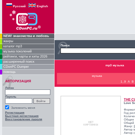
Русский
English
NEW! знакомства и любовь
жанры
Поиск
каталог mp3
музыка поколений
рейтинги, чарты и хиты 2026
расширенный поиск
mp3 музыка
CDonPC Dumper
помощь
музыка
АВТОРИЗАЦИЯ
1..9
A
B
Логин
Пароль
THE C
Love S
Запомнить меня
Формат
Регистрация
Год ре
Быстрая регистрация
Количе
Восстановление пароля
Общее 
Общий 
Жанр:
Автор 
Автор с