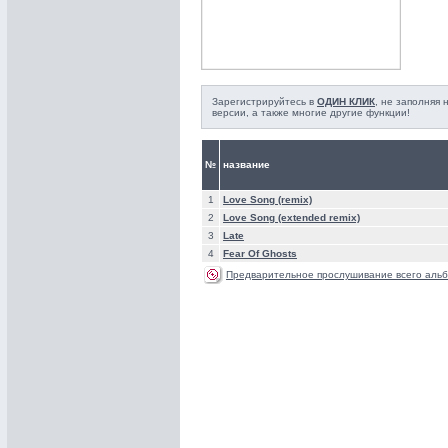
Зарегистрируйтесь в
ОДИН КЛИК
, не заполняя
версии, а также многие другие функции!
№
название
1
Love Song (remix)
2
Love Song (extended remix)
3
Late
4
Fear Of Ghosts
Предварительное прослушивание всего альб