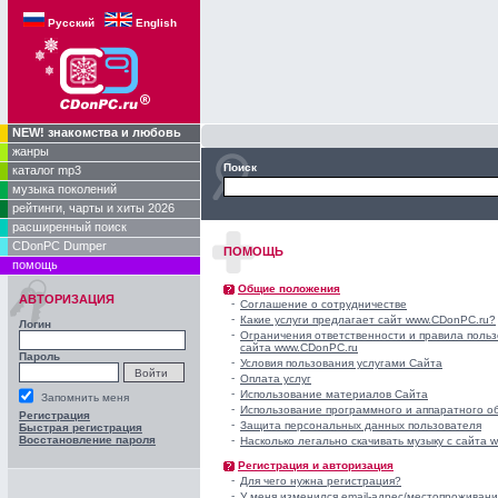
Русский
English
NEW! знакомства и любовь
жанры
Поиск
каталог mp3
музыка поколений
рейтинги, чарты и хиты 2026
расширенный поиск
CDonPC Dumper
ПОМОЩЬ
помощь
Общие положения
АВТОРИЗАЦИЯ
-
Соглашение о сотрудничестве
-
Какие услуги предлагает сайт www.CDonPC.ru?
Логин
-
Ограничения ответственности и правила польз
сайта www.CDonPC.ru
Пароль
-
Условия пользования услугами Сайта
-
Оплата услуг
-
Использование материалов Сайта
Запомнить меня
-
Использование программного и аппаратного о
Регистрация
-
Защита персональных данных пользователя
Быстрая регистрация
Восстановление пароля
-
Насколько легально скачивать музыку с сайта
Регистрация и авторизация
-
Для чего нужна регистрация?
-
У меня изменился email-адрес/местопроживани