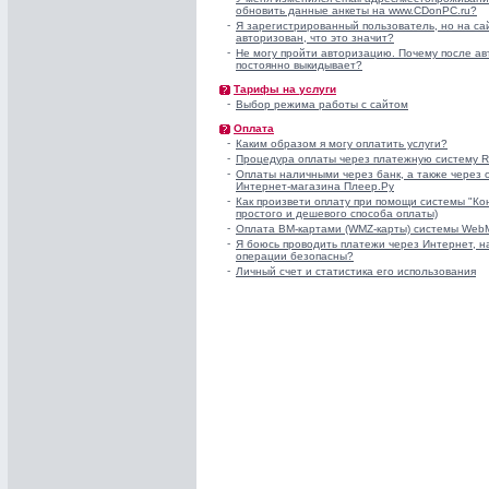
обновить данные анкеты на www.CDonPC.ru?
-
Я зарегистрированный пользователь, но на сай
авторизован, что это значит?
-
Не могу пройти авторизацию. Почему после а
постоянно выкидывает?
Тарифы на услуги
-
Выбор режима работы с сайтом
Оплата
-
Каким образом я могу оплатить услуги?
-
Процедура оплаты через платежную систему 
-
Оплаты наличными через банк, а также через
Интернет-магазина Плеер.Ру
-
Как произвети оплату при помощи системы "Кон
простого и дешевого способа оплаты)
-
Оплата ВМ-картами (WMZ-карты) системы WebM
-
Я боюсь проводить платежи через Интернет, на
операции безопасны?
-
Личный счет и статистика его использования