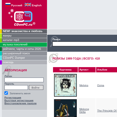
Русский
English
NEW! знакомства и любовь
жанры
Поиск
каталог mp3
музыка поколений
рейтинги, чарты и хиты 2026
расширенный поиск
CDonPC Dumper
РЕЛИЗЫ 1989 ГОДA | ВСЕГО: 418
помощь
Картинка
Артист
Альбом
АВТОРИЗАЦИЯ
Логин
Пароль
Melvins
Ozma
Запомнить меня
Регистрация
Быстрая регистрация
Восстановление пароля
Mekong
The Principle O
Delta