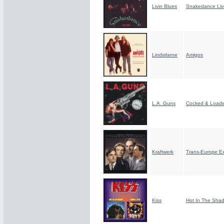
Livin Blues
Snakedance Liv
Lindisfarne
Amigos
L.A. Guns
Cocked & Load
Kraftwerk
Trans-Europe E
Kiss
Hot In The Sha