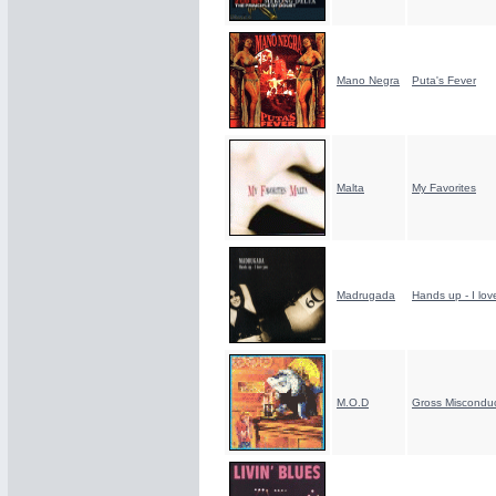
Mano Negra
Puta's Fever
Malta
My Favorites
Madrugada
Hands up - I lov
M.O.D
Gross Miscondu