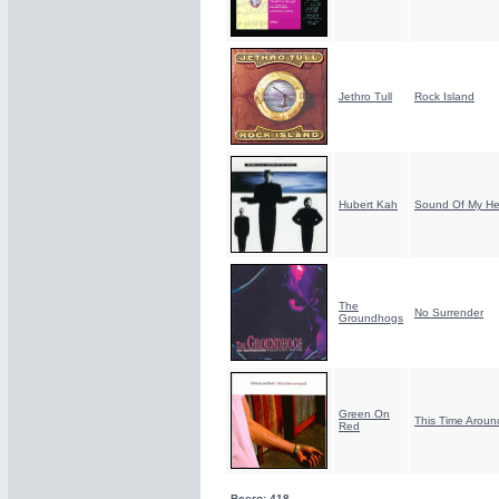
Jethro Tull
Rock Island
Hubert Kah
Sound Of My He
The
No Surrender
Groundhogs
Green On
This Time Aroun
Red
Всего: 418