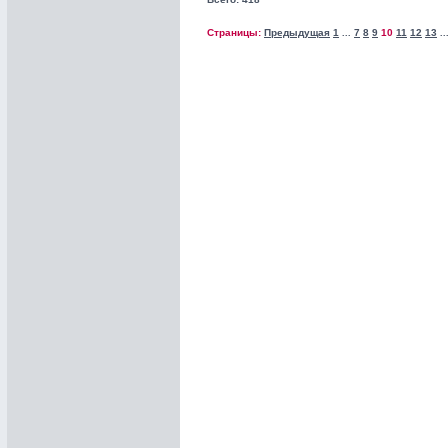
Страницы:
Предыдущая
1
7
8
9
10
11
12
13
...
..