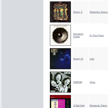
Kings' X
Gretchen Goes 
Kingdom
In Your Face
Come
Kenny G
Live
KMFDM
Virus
Ji Mal Sek
Romantic Piano