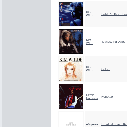
Kim
Catch As Catch Ca
Wilde
Kim
Teases And Dares
Wilde
Kim
Select
Wilde
Demis
Reflection
Roussos
сборник
Greatest Bands Bes