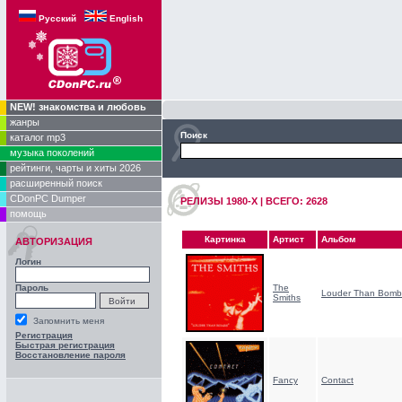
Русский
English
NEW! знакомства и любовь
жанры
Поиск
каталог mp3
музыка поколений
рейтинги, чарты и хиты 2026
расширенный поиск
CDonPC Dumper
РЕЛИЗЫ 1980-Х | ВСЕГО: 2628
помощь
Картинка
Артист
Альбом
АВТОРИЗАЦИЯ
Логин
Пароль
The
Louder Than Bomb
Smiths
Запомнить меня
Регистрация
Быстрая регистрация
Восстановление пароля
Fancy
Contact