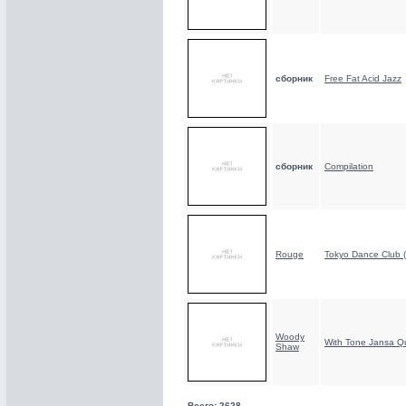
сборник
Free Fat Acid Jazz
сборник
Compilation
Rouge
Tokyo Dance Club (
Woody
With Tone Jansa Qu
Shaw
Всего: 2628