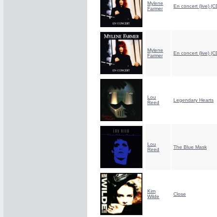
Mylene
En concert (live) (C
Farmer
Mylene
En concert (live) (C
Farmer
Lou
Legendary Hearts
Reed
Lou
The Blue Mask
Reed
Kim
Close
Wilde