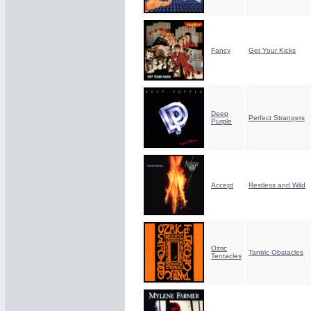
Fancy
Get Your Kicks
Deep
Perfect Strangers
Purple
Accept
Restless and Wild
Ozric
Tantric Obstacles
Tentacles